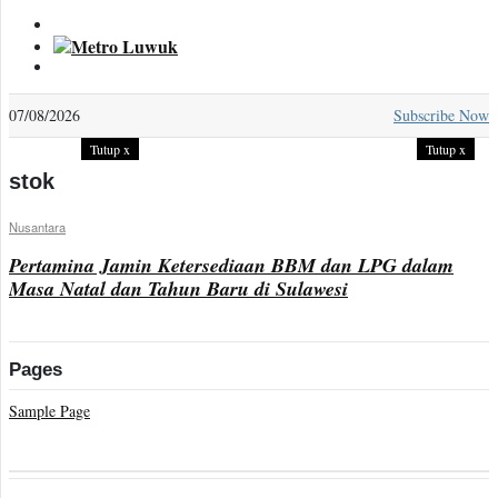
Sample
Page
07/08/2026
Subscribe Now
Tutup
x
Tutup
x
stok
Nusantara
Pertamina Jamin Ketersediaan BBM dan LPG dalam
Masa Natal dan Tahun Baru di Sulawesi
Pages
Sample Page