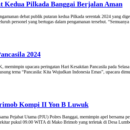
bat Kedua Pilkada Banggai Berjalan Aman
amanan debat publik putaran kedua Pilkada serentak 2024 yang dig
luruh personel yang bertugas dalam pengamanan tersebut. “Semuanya ini
Pancasila 2024
mimpin upacara peringatan Hari Kesaktian Pancasila pada Selasa (1
ngusung tema “Pancasila: Kita Wujudkan Indonesia Emas”, upacara dim
Brimob Kompi II Yon B Luwuk
ma Pejabat Utama (PJU) Polres Banggai, memimpin apel bersama pe
elar sekitar pukul 09.00 WITA di Mako Brimob yang terletak di Desa