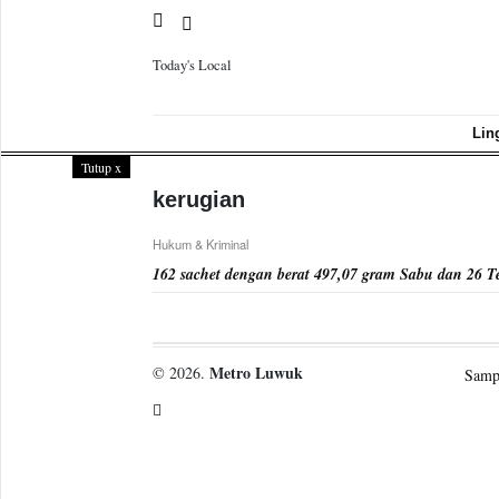
Today's Local
Sample
Page
Lin
Tutup
x
kerugian
Hukum & Kriminal
162 sachet dengan berat 497,07 gram Sabu dan 26 T
Metro Luwuk
© 2026.
Samp