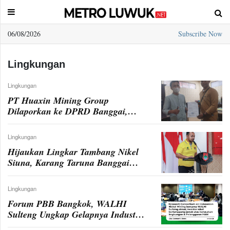
06/08/2026
Subscribe Now
Sample
Page
Lingkungan
Lingkungan
PT Huaxin Mining Group
Dilaporkan ke DPRD Banggai,
Soal Lembur dan K3 Disorot
Lingkungan
Hijaukan Lingkar Tambang Nikel
Siuna, Karang Taruna Banggai
Bakal Tanam Mangrove Perdana
Lingkungan
Forum PBB Bangkok, WALHI
Sulteng Ungkap Gelapnya Industri
Nikel di Morowali dan Banggai