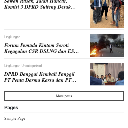
Sawah Rusak, Jalan Hancur,
Komisi 3 DPRD Sulteng Desak
Gubernur Cabut Izin Tambang
Nikel Siuna
Lingkungan
Forum Pemuda Kintom Soroti
Kegagalan CSR DSLNG dan ESSA
PAU, Desak Perubahan Nyata
Lingkungan
Uncategorized
DPRD Banggai Kembali Panggil
PT Penta Darma Karsa dan PT
Prima Darma atas Perusakan
Mangrove dan Jalan Umum
More posts
Pages
Sample Page