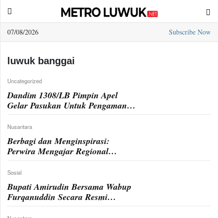
07/08/2026
Subscribe Now
Sample
Page
luwuk banggai
Uncategorized
Dandim 1308/LB Pimpin Apel
Gelar Pasukan Untuk Pengamanan
Pilkada Serentak Tahun 2024
Nusantara
Berbagi dan Menginspirasi:
Perwira Mengajar Regional
Indonesia Timur Goes to Banggai
Sosial
Bupati Amirudin Bersama Wabup
Furqanuddin Secara Resmi
Membuka Festival Pandanga dan
Kintom Expo 2024
Nusantara