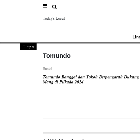
Today's Local
Sample
Page
Lin
Tutup
x
Tomundo
Sosial
Tomundo Banggai dan Tokoh Berpengaruh Dukung 
Mang di Pilkada 2024