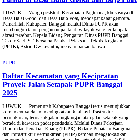
LUWUK — Warga pesisir di Kecamatan Pagimana, khususnya di
Desa Balai Gondi dan Desa Bajo Poat, mendapat kabar gembira.
Pemerintah Kabupaten Banggai melalui Dinas PUPR akan
membangun talud pengaman pantai di wilayah yang terdampak
abrasi tersebut. Kepala Bidang Pengairan Dinas PUPR Banggai,
Takdir Said, ST, bersama Pejabat Pelaksana Teknis Kegiatan
(PPTK), Astrid Dwijayanthi, menyampaikan bahwa
PUPR
Daftar Kecamatan yang Kecipratan
Proyek Jalan Setapak PUPR Banggai
2025
LUWUK — Pemerintah Kabupaten Banggai terus menunjukkan
komitmennya dalam meningkatkan kualitas infrastruktur
permukiman, termasuk jalan lingkungan atau jalan setapak yang
berada di kawasan padat penduduk. Melalui Dinas Pekerjaan
Umum dan Penataan Ruang (PUPR), Bidang Penataan Bangunan
dan Infrastruktur Permukiman (PBIP) kembali mengalokasikan
anggaran besar untuk peningkatan jalan setapak di tahun 2025.