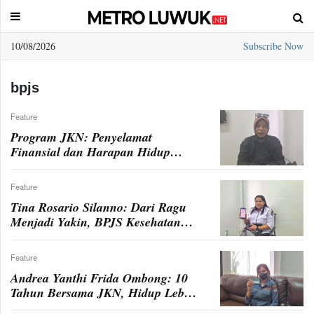
10/08/2026
Subscribe Now
Sample
Page
bpjs
Feature
Program JKN: Penyelamat
Finansial dan Harapan Hidup
Lebih Baik bagi Keluarga Anice
Kujab
Feature
Tina Rosario Silanno: Dari Ragu
Menjadi Yakin, BPJS Kesehatan
Adalah Solusi Jaminan Kesehatan
Feature
Andrea Yanthi Frida Ombong: 10
Tahun Bersama JKN, Hidup Lebih
Terjamin