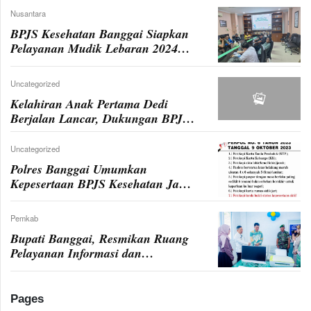
Nusantara
BPJS Kesehatan Banggai Siapkan
Pelayanan Mudik Lebaran 2024
dengan Kemudahan Akses dan
Layanan Kesehatan Terpadu
Uncategorized
Kelahiran Anak Pertama Dedi
Berjalan Lancar, Dukungan BPJS
Kesehatan Beri Kelegaan
Uncategorized
Polres Banggai Umumkan
Kepesertaan BPJS Kesehatan Jadi
Syarat SKCK Mulai 13 November
2023
Pemkab
Bupati Banggai, Resmikan Ruang
Pelayanan Informasi dan
Pengaduan BPJS Kesehatan dalam
Upaya Meningkatkan Pelayanan
Kesehatan
Pages