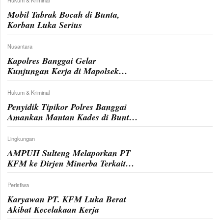
Mobil Tabrak Bocah di Bunta,
Korban Luka Serius
Nusantara
Kapolres Banggai Gelar
Kunjungan Kerja di Mapolsek
Bunta
Hukum & Kriminal
Penyidik Tipikor Polres Banggai
Amankan Mantan Kades di Bunta
Terkait Dugaan Korupsi Rp 592
Juta
Lingkungan
AMPUH Sulteng Melaporkan PT
KFM ke Dirjen Minerba Terkait
Pelanggaran Pertambangan
Peristiwa
Karyawan PT. KFM Luka Berat
Akibat Kecelakaan Kerja