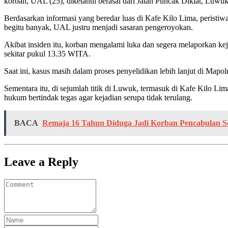
korban, UAL (25), diketahui berasal dari Jalan Puncak Diklat, Luwuk
Berdasarkan informasi yang beredar luas di Kafe Kilo Lima, peristiw
begitu banyak, UAL justru menjadi sasaran pengeroyokan.
Akibat insiden itu, korban mengalami luka dan segera melaporkan k
sekitar pukul 13.35 WITA.
Saat ini, kasus masih dalam proses penyelidikan lebih lanjut di Ma
Sementara itu, di sejumlah titik di Luwuk, termasuk di Kafe Kilo Li
hukum bertindak tegas agar kejadian serupa tidak terulang.
BACA
Remaja 16 Tahun Diduga Jadi Korban Pencabulan Se
Leave a Reply