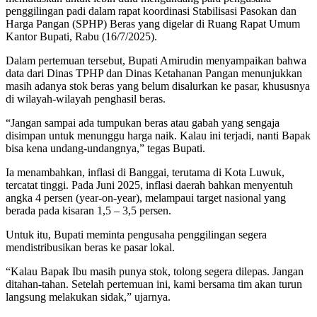
penggilingan padi dalam rapat koordinasi Stabilisasi Pasokan dan
Harga Pangan (SPHP) Beras yang digelar di Ruang Rapat Umum
Kantor Bupati, Rabu (16/7/2025).
Dalam pertemuan tersebut, Bupati Amirudin menyampaikan bahwa
data dari Dinas TPHP dan Dinas Ketahanan Pangan menunjukkan
masih adanya stok beras yang belum disalurkan ke pasar, khususnya
di wilayah-wilayah penghasil beras.
“Jangan sampai ada tumpukan beras atau gabah yang sengaja
disimpan untuk menunggu harga naik. Kalau ini terjadi, nanti Bapak
bisa kena undang-undangnya,” tegas Bupati.
Ia menambahkan, inflasi di Banggai, terutama di Kota Luwuk,
tercatat tinggi. Pada Juni 2025, inflasi daerah bahkan menyentuh
angka 4 persen (year-on-year), melampaui target nasional yang
berada pada kisaran 1,5 – 3,5 persen.
Untuk itu, Bupati meminta pengusaha penggilingan segera
mendistribusikan beras ke pasar lokal.
“Kalau Bapak Ibu masih punya stok, tolong segera dilepas. Jangan
ditahan-tahan. Setelah pertemuan ini, kami bersama tim akan turun
langsung melakukan sidak,” ujarnya.