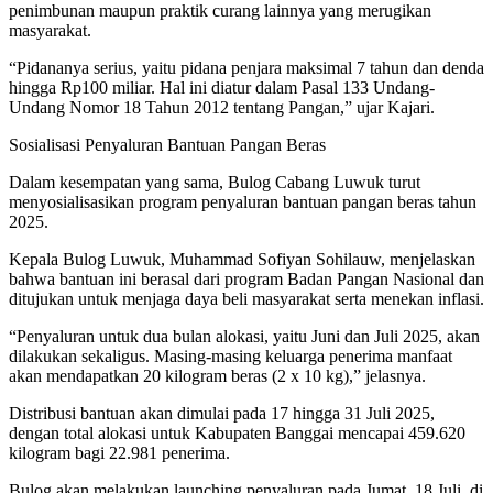
penimbunan maupun praktik curang lainnya yang merugikan
masyarakat.
“Pidananya serius, yaitu pidana penjara maksimal 7 tahun dan denda
hingga Rp100 miliar. Hal ini diatur dalam Pasal 133 Undang-
Undang Nomor 18 Tahun 2012 tentang Pangan,” ujar Kajari.
Sosialisasi Penyaluran Bantuan Pangan Beras
Dalam kesempatan yang sama, Bulog Cabang Luwuk turut
menyosialisasikan program penyaluran bantuan pangan beras tahun
2025.
Kepala Bulog Luwuk, Muhammad Sofiyan Sohilauw, menjelaskan
bahwa bantuan ini berasal dari program Badan Pangan Nasional dan
ditujukan untuk menjaga daya beli masyarakat serta menekan inflasi.
“Penyaluran untuk dua bulan alokasi, yaitu Juni dan Juli 2025, akan
dilakukan sekaligus. Masing-masing keluarga penerima manfaat
akan mendapatkan 20 kilogram beras (2 x 10 kg),” jelasnya.
Distribusi bantuan akan dimulai pada 17 hingga 31 Juli 2025,
dengan total alokasi untuk Kabupaten Banggai mencapai 459.620
kilogram bagi 22.981 penerima.
Bulog akan melakukan launching penyaluran pada Jumat, 18 Juli, di