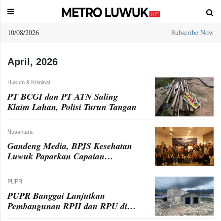
10/08/2026
Subscribe Now
Sample
Page
April, 2026
Hukum & Kriminal
PT BCGI dan PT ATN Saling
Klaim Lahan, Polisi Turun Tangan
Nusantara
Gandeng Media, BPJS Kesehatan
Luwuk Paparkan Capaian
Implementasi Program JKN di
Wilayahnya
PUPR
PUPR Banggai Lanjutkan
Pembangunan RPH dan RPU di
Pasar Simpong, Tahap II