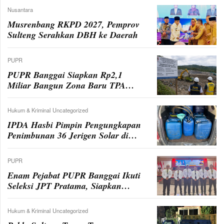
Dianggarkan Rp2,5 Miliar
Nusantara
Musrenbang RKPD 2027, Pemprov
Sulteng Serahkan DBH ke Daerah
PUPR
PUPR Banggai Siapkan Rp2,1
Miliar Bangun Zona Baru TPA
Bunga
Hukum & Kriminal
Uncategorized
IPDA Hasbi Pimpin Pengungkapan
Penimbunan 36 Jerigen Solar di
Toili Barat
PUPR
Enam Pejabat PUPR Banggai Ikuti
Seleksi JPT Pratama, Siapkan
Makalah Penilaian Kompetensi
Hukum & Kriminal
Uncategorized