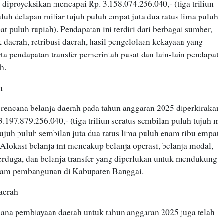
diproyeksikan mencapai Rp. 3.158.074.256.040,- (tiga triliun
uluh delapan miliar tujuh puluh empat juta dua ratus lima pulu
t puluh rupiah). Pendapatan ini terdiri dari berbagai sumber,
 daerah, retribusi daerah, hasil pengelolaan kekayaan yang
rta pendapatan transfer pemerintah pusat dan lain-lain pendapa
h.
h
 rencana belanja daerah pada tahun anggaran 2025 diperkiraka
.197.879.256.040,- (tiga triliun seratus sembilan puluh tujuh m
tujuh puluh sembilan juta dua ratus lima puluh enam ribu empa
 Alokasi belanja ini mencakup belanja operasi, belanja modal,
terduga, dan belanja transfer yang diperlukan untuk mendukung
ram pembangunan di Kabupaten Banggai.
aerah
ncana pembiayaan daerah untuk tahun anggaran 2025 juga telah