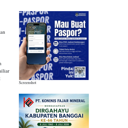
h
tan
n
iliar
t
Screenshot