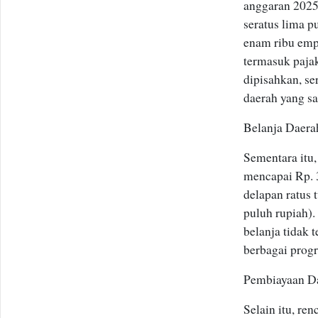
anggaran 2025 
seratus lima p
enam ribu empa
termasuk pajak
dipisahkan, se
daerah yang sa
Belanja Daera
Sementara itu,
mencapai Rp. 3
delapan ratus 
puluh rupiah).
belanja tidak 
berbagai prog
Pembiayaan D
Selain itu, re