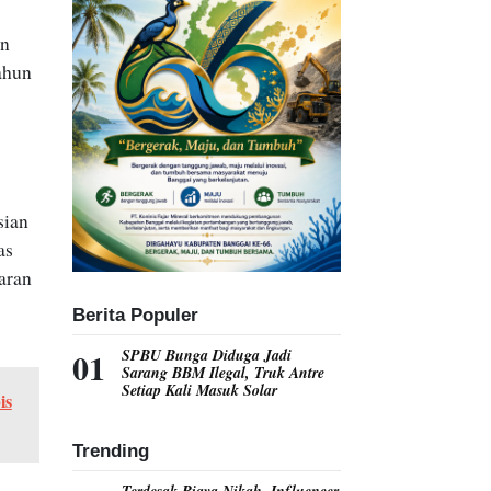
an
ahun
sian
as
aran
Berita Populer
SPBU Bunga Diduga Jadi
Sarang BBM Ilegal, Truk Antre
Setiap Kali Masuk Solar
is
Trending
Terdesak Biaya Nikah, Influencer