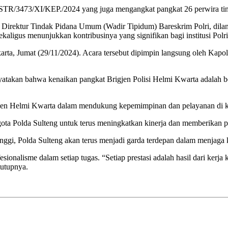
STR/3473/XI/KEP./2024 yang juga mengangkat pangkat 26 perwira tingg
 Direktur Tindak Pidana Umum (Wadir Tipidum) Bareskrim Polri, dil
ekaligus menunjukkan kontribusinya yang signifikan bagi institusi Polr
ta, Jumat (29/11/2024). Acara tersebut dipimpin langsung oleh Kapolri
takan bahwa kenaikan pangkat Brigjen Polisi Helmi Kwarta adalah ben
 Brigjen Helmi Kwarta dalam mendukung kepemimpinan dan pelayanan di
gota Polda Sulteng untuk terus meningkatkan kinerja dan memberikan p
gi, Polda Sulteng akan terus menjadi garda terdepan dalam menjaga k
nalisme dalam setiap tugas. “Setiap prestasi adalah hasil dari kerja k
tutupnya.