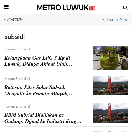
09/08/2026
Subscribe Now
Sample
Page
subsidi
Hukum & Kriminal
Kelangkaan Gas LPG 3 Kg di
Luwuk, Diduga Akibat Ulah
Pengecer Liar
Hukum & Kriminal
Ratusan Liter Solar Subsidi
Mengalir ke Pemain Minyak,
SPBU MT Haryono Diduga
Terlibat
Hukum & Kriminal
BBM Subsidi Dialihkan ke
Gudang, Dijual ke Industri dengan
Harga Rp12-14 Ribu per Liter