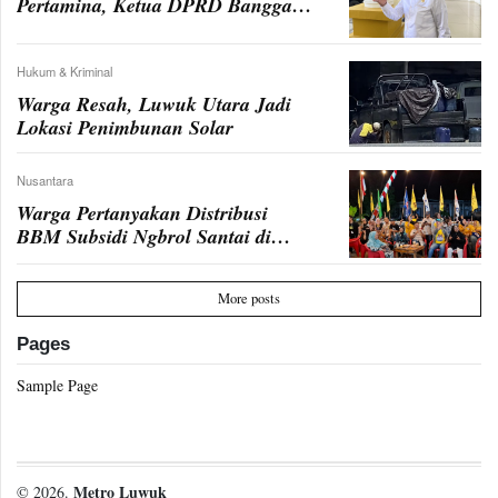
Pertamina, Ketua DPRD Banggai:
Ini Harus Diusut!
Hukum & Kriminal
Warga Resah, Luwuk Utara Jadi
Lokasi Penimbunan Solar
Nusantara
Warga Pertanyakan Distribusi
BBM Subsidi Ngbrol Santai di
Rumah Pemenangan AT-FM
More posts
Pages
Sample Page
Metro Luwuk
© 2026.