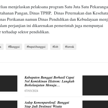
eliau menjelaskan pelaksana program Satu Juta Satu Pekaranga
etahanan Pangan, Dinas TPHP,
Dinas Peternakan dan Kesehat
nas Perikanan namun Dinas Pendidikan dan Kebudayaan menj
lam perjanjian ini dikarenakan pemerintah juga mempunyai
r terhadap sektor pendidikan.
a
Banggai
bupatibanggai
Job
luwuk
Kabupaten Banggai Berhasil Capai
Nol Kemiskinan Ekstrem: Langkah
Berkelanjutan Menuju
Kesejahteraan
07/03/2024
Asdep Kemenparekraf: Banggai
Siap Jadi Destinasi Wisata