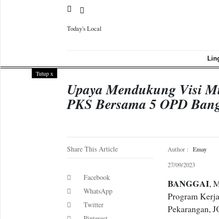
Today's Local
Sample
Page
Lin
Tutup
x
Upaya Mendukung Visi Mi
PKS Bersama 5 OPD Bang
Share This Article
Emay
Author :
27/09/2023
Facebook
BANGGAI
, 
WhatsApp
Program Kerja
Twitter
Pekarangan, 
Pinterest