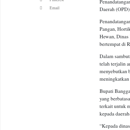
Penandatangan
Email
Daerah (OPD) 
Penandatanga
Pangan, Horti
Hewan, Dinas 
bertempat di 
Dalam sambuta
telah terjalin
menyebutkan b
meningkatkan 
Bupati Bangga
yang berbatas
terkait untuk
kepada daerah-
“Kepada dinas 