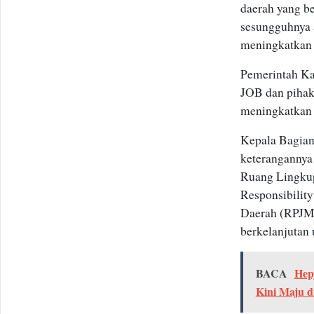
daerah yang b
sesungguhnya 
meningkatkan 
Pemerintah Ka
JOB dan pihak
meningkatkan 
Kepala Bagian
keteranganny
Ruang Lingkup
Responsibili
Daerah (RPJMD
berkelanjutan
BACA
Hep
Kini Maju d