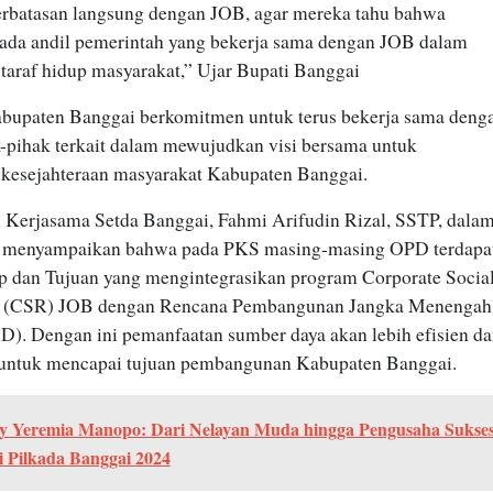
erbatasan langsung dengan JOB, agar mereka tahu bahwa
ada andil pemerintah yang bekerja sama dengan JOB dalam
taraf hidup masyarakat,” Ujar Bupati Banggai
bupaten Banggai berkomitmen untuk terus bekerja sama deng
-pihak terkait dalam mewujudkan visi bersama untuk
kesejahteraan masyarakat Kabupaten Banggai.
 Kerjasama Setda Banggai, Fahmi Arifudin Rizal, SSTP, dala
a menyampaikan bahwa pada PKS masing-masing OPD terdapa
 dan Tujuan yang mengintegrasikan program Corporate Socia
ty (CSR) JOB dengan Rencana Pembangunan Jangka Menengah
). Dengan ini pemanfaatan sumber daya akan lebih efisien d
 untuk mencapai tujuan pembangunan Kabupaten Banggai.
y Yeremia Manopo: Dari Nelayan Muda hingga Pengusaha Sukses
i Pilkada Banggai 2024