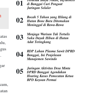
di Banggai Curi Penguat
Jaringan Seluler
n
Bocah 5 Tahun yang Hilang di
Hutan Bone Baru Ditemukan
Meninggal di Rawa-Rawa
Menjaga Warisan Tak Tertulis
atas
Suku Dayak Hibun di Hutan
Adat Teringkang
ulu,
agus
RDP Lahan Plasma Sawit DPRD
.
Banggai, Ini Penjelasan
Manajemen Sawindo
gar
Jaringan Aktivitas Desa Minta
DPRD Banggai Agendakan
Hearing Kasus Pemecatan Ketua
BPD Koyoan Permai
ukum,
hatan