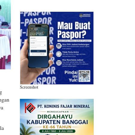
Screenshot
g
angan
ya
la