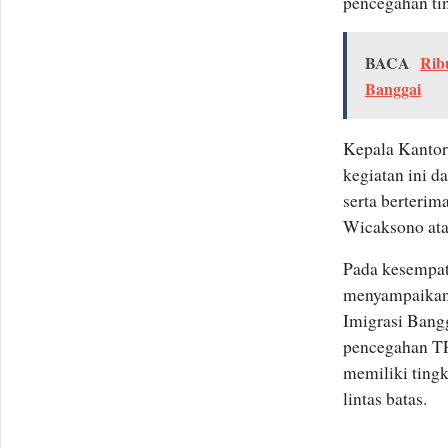
pencegahan ti
BACA
Rib
Banggai
Kepala Kantor 
kegiatan ini 
serta berteri
Wicaksono atas 
Pada kesempa
menyampaikan r
Imigrasi Bang
pencegahan T
memiliki ting
lintas batas.