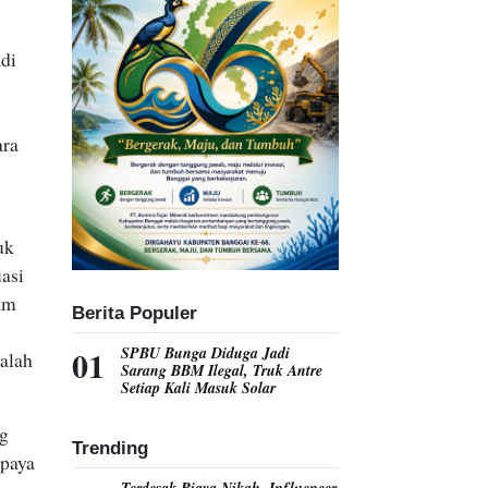
di
ara
uk
uasi
ram
Berita Populer
SPBU Bunga Diduga Jadi
alah
Sarang BBM Ilegal, Truk Antre
Setiap Kali Masuk Solar
ng
Trending
upaya
Terdesak Biaya Nikah, Influencer