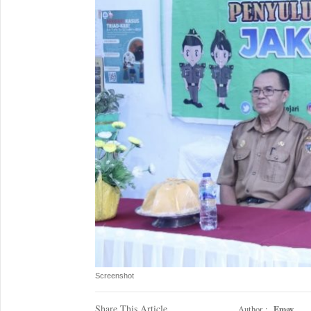
Screenshot
Share This Article
Emay
Author :