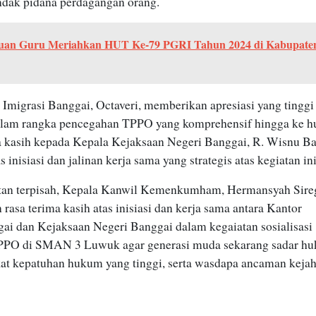
ndak pidana perdagangan orang.
uan Guru Meriahkan HUT Ke-79 PGRI Tahun 2024 di Kabupate
Imigrasi Banggai, Octaveri, memberikan apresiasi yang tinggi 
dalam rangka pencegahan TPPO yang komprehensif hingga ke h
ma kasih kepada Kepala Kejaksaan Negeri Banggai, R. Wisnu B
inisiasi dan jalinan kerja sama yang strategis atas kegiatan ini
tan terpisah, Kepala Kanwil Kemenkumham, Hermansyah Sire
asa terima kasih atas inisiasi dan kerja sama antara Kantor
gai dan Kejaksaan Negeri Banggai dalam kegaiatan sosialisasi
PPO di SMAN 3 Luwuk agar generasi muda sekarang sadar h
kat kepatuhan hukum yang tinggi, serta wasdapa ancaman keja