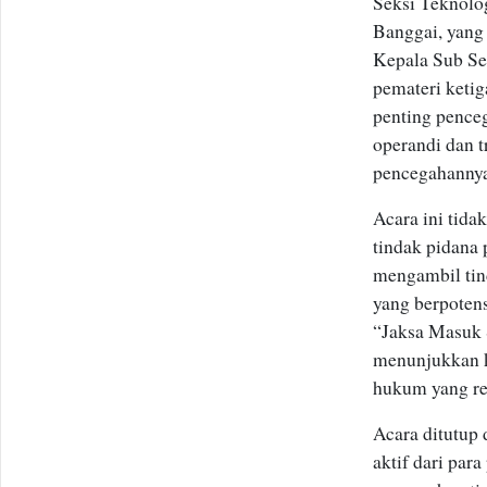
Seksi Teknolo
Banggai, yang
Kepala Sub Se
pemateri keti
penting pence
operandi dan 
pencegahanny
Acara ini tid
tindak pidana
mengambil tind
yang berpoten
“Jaksa Masuk 
menunjukkan 
hukum yang re
Acara ditutup 
aktif dari par