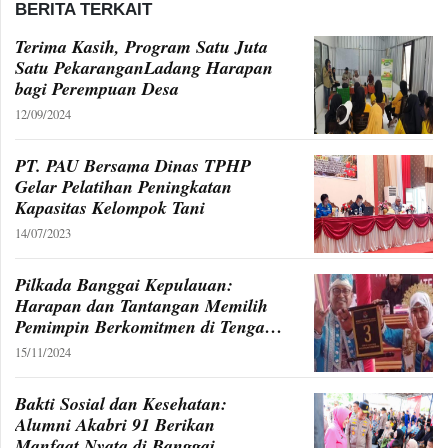
BERITA TERKAIT
Terima Kasih, Program Satu Juta
Satu PekaranganLadang Harapan
bagi Perempuan Desa
12/09/2024
PT. PAU Bersama Dinas TPHP
Gelar Pelatihan Peningkatan
Kapasitas Kelompok Tani
14/07/2023
Pilkada Banggai Kepulauan:
Harapan dan Tantangan Memilih
Pemimpin Berkomitmen di Tengah
Kompleksitas Daerah
15/11/2024
Bakti Sosial dan Kesehatan:
Alumni Akabri 91 Berikan
Manfaat Nyata di Banggai