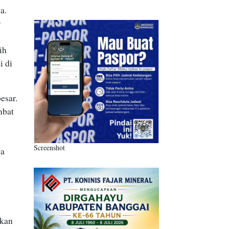
a.
r
ih
i di
esar.
mbat
Screenshot
pa
hkan