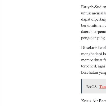
Fatiyah-Sudirm
untuk menjalan
dapat diperta
berkomitmen u
daerah terpenc
pengajar yang 
Di sektor kes
menghadapi ke
memperkuat fa
terpencil, ag
kesehatan yang
BACA
Tan
Krisis Air Ber