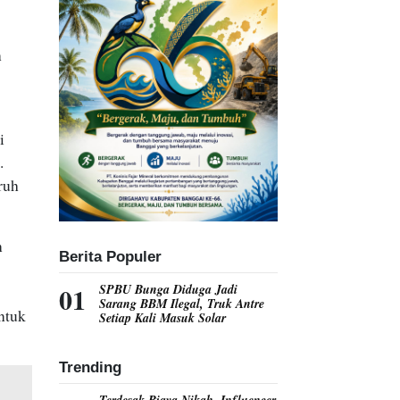
n
i
.
ruh
n
Berita Populer
SPBU Bunga Diduga Jadi
Sarang BBM Ilegal, Truk Antre
ntuk
Setiap Kali Masuk Solar
Trending
Terdesak Biaya Nikah, Influencer