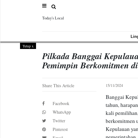
Today's Local
Sample
Page
Lin
Tutup
x
Pilkada Banggai Kepulau
Pemimpin Berkomitmen di
Share This Article
15/11/2024
Banggai Kepul
Facebook
tahun, harapa
WhatsApp
kali pemiliha
berkomitmen u
Twitter
Kepulauan yan
Pinterest
pemerintahan, 
Email