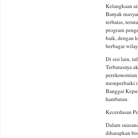
Kelangkaan ai
Banyak masyar
terbatas, ter
program pengel
baik, dengan 
berbagai wilay
Di sisi lain, 
Terbatasnya a
perekonomian
memperbaiki in
Banggai Kepul
hambatan.
Kecerdasan P
Dalam suasana
diharapkan bis