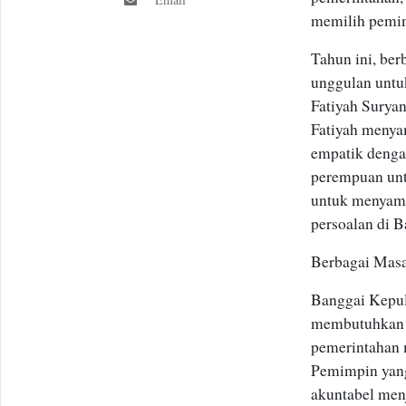
memilih pemim
Tahun ini, be
unggulan untu
Fatiyah Surya
Fatiyah menya
empatik denga
perempuan unt
untuk menyamb
persoalan di 
Berbagai Masa
Banggai Kepul
membutuhkan p
pemerintahan 
Pemimpin yang
akuntabel men