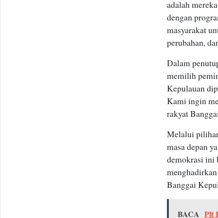
adalah mereka
dengan progra
masyarakat un
perubahan, da
Dalam penutup
memilih pemi
Kepulauan dip
Kami ingin me
rakyat Banggai
Melalui pilih
masa depan ya
demokrasi ini 
menghadirkan 
Banggai Kepula
BACA
Plt