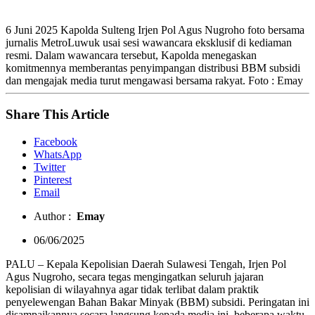
6 Juni 2025 Kapolda Sulteng Irjen Pol Agus Nugroho foto bersama
jurnalis MetroLuwuk usai sesi wawancara eksklusif di kediaman
resmi. Dalam wawancara tersebut, Kapolda menegaskan
komitmennya memberantas penyimpangan distribusi BBM subsidi
dan mengajak media turut mengawasi bersama rakyat. Foto : Emay
Share This Article
Facebook
WhatsApp
Twitter
Pinterest
Email
Author :
Emay
06/06/2025
PALU –
Kepala Kepolisian Daerah Sulawesi Tengah, Irjen Pol
Agus Nugroho, secara tegas mengingatkan seluruh jajaran
kepolisian di wilayahnya agar tidak terlibat dalam praktik
penyelewengan Bahan Bakar Minyak (BBM) subsidi. Peringatan ini
disampaikannya secara langsung kepada media ini, beberapa waktu