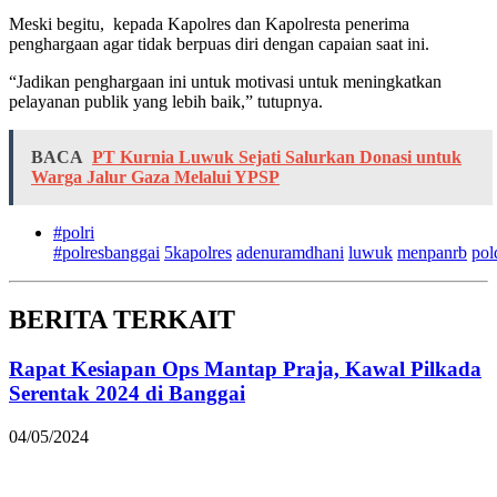
Meski begitu,
kepada Kapolres dan Kapolresta penerima
penghargaan agar tidak berpuas diri dengan capaian saat ini.
“Jadikan penghargaan ini untuk motivasi untuk meningkatkan
pelayanan publik yang lebih baik,” tutupnya.
BACA
PT Kurnia Luwuk Sejati Salurkan Donasi untuk
Warga Jalur Gaza Melalui YPSP
#polri
#polresbanggai
5kapolres
adenuramdhani
luwuk
menpanrb
pol
BERITA TERKAIT
Rapat Kesiapan Ops Mantap Praja, Kawal Pilkada
Serentak 2024 di Banggai
04/05/2024